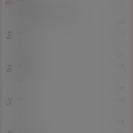
Lv4
大会员
4富
身材一般长相一般，就是B嫩
0
0
回复
wdxxxx
21年3月12日
Lv2
2富
太大了
0
0
回复
绿野仙踪
21年3月12日
Lv2
2富
66
0
0
回复
54lsp
21年3月12日
Lv0
0富
66
0
0
回复
老鸟
21年3月12日