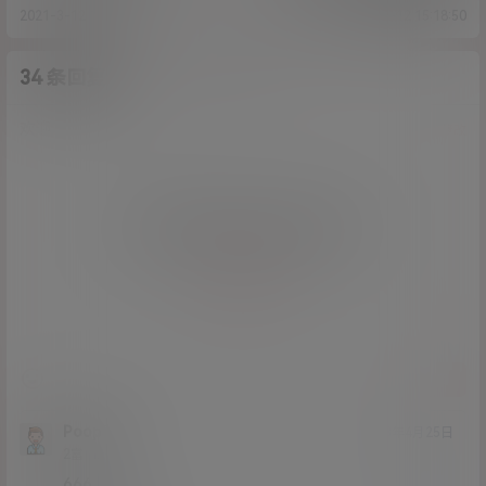
w[108P+1v/655M]
2021-3-12 14:47:47
2021-3-12 15:18:50
34 条回复
A
M
作品作者
管理员
欢迎您，新朋友，感谢参与互动！
确认修改
您必须登录或注册以后才能发表评论
登录
提交
Poop32
23年4月25日
Lv2
2富
666