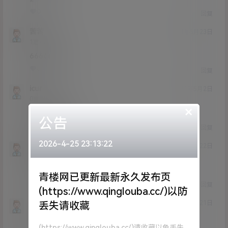
0
0
回复
苦苦
21年5月23日
Lv1
1富
66666666
0
0
回复
icur
21年5月2日
Lv0
0富
×
一滴都没有了
公告
0
0
回复
2026-4-25 23:13:22
笑死我了哈哈哈
21年3月22日
Lv0
0富
网页真白?
青楼网已更新最新永久发布页
1
0
回复
(https://www.qinglouba.cc/)以防
LUSE
丢失请收藏
21年3月21日
Lv5
5富
身体一天不如一天
(https://www.qinglouba.cc/)请收藏以免丢失