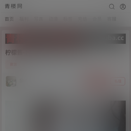
青楼网
首页
福利
写真
动漫
标签
充值
会员
客服
柠檬酱-HEJI[82p+30v/374M]
6
资源
21年3月12日
猫哥
关注
私信